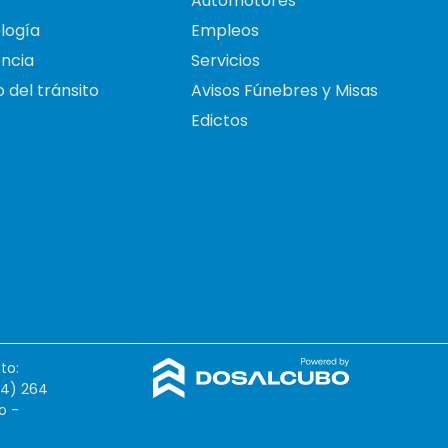
Automotores
logía
Empleos
ncia
Servicios
 del tránsito
Avisos Fúnebres y Misas
Edictos
to:
54) 264
o -