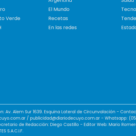
Argentina
Salud
ro
El Mundo
Tecno
to Verde
Recetas
Tende
H
En las redes
Estado
ión: Av. Alem Sur 1639. Esquina Lateral de Circunvalación - Contac
cuyo.com.ar
/
publicidad@diariodecuyo.com.ar
-
Whatsapp: (0
cretario de Redacción: Diego Castillo - Editor Web: Mario Romer
 S.A.C.I.F.