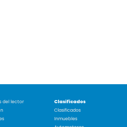
 del lector
Clasificados
on
Clasificados
es
Inmuebles