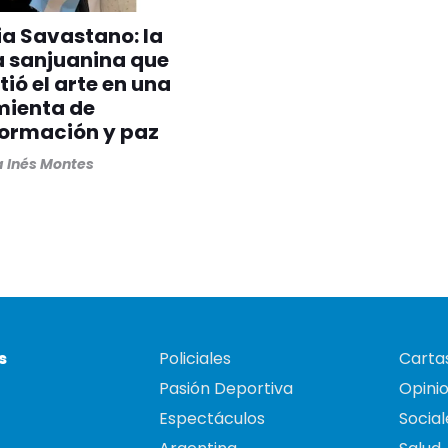
ia Savastano: la
a sanjuanina que
tió el arte en una
mienta de
formación y paz
 Inés Montes
s
Policiales
Cartas
Pasión Deportiva
Opini
Espectáculos
Social