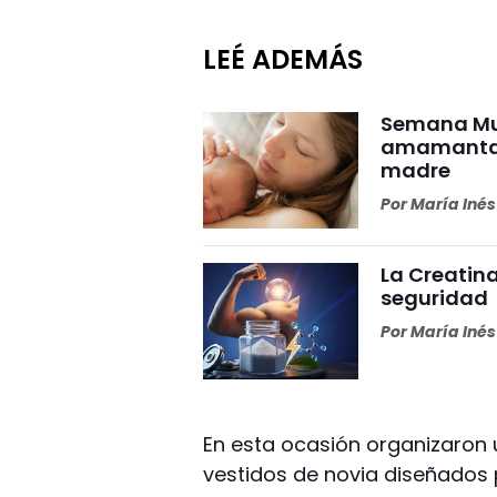
LEÉ ADEMÁS
Semana Mun
amamantar 
madre
Por
María Iné
La Creatina
seguridad
Por
María Iné
En esta ocasión organizaron 
vestidos de novia diseñados p