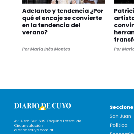
Adelanto y tendencia ¿Por
Patric
qué el encaje se convierte
artist
en la tendencia del
convir
verano?
herra
trans
Por
María Inés Montes
Por
María
Seccione
San Juan
Av. Alem Sur 1639. Esquina Lateral de
Política
Circunvalación
diariodecuyo.com.ar