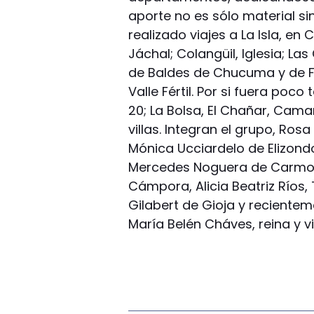
aporte no es sólo material si
realizado viajes a La Isla, e
Jáchal; Colangüil, Iglesia; La
de Baldes de Chucuma y de Fun
Valle Fértil. Por si fuera poc
20; La Bolsa, El Chañar, Camar
villas. Integran el grupo, Ros
Mónica Ucciardelo de Elizond
Mercedes Noguera de Carmona
Cámpora, Alicia Beatriz Ríos,
Gilabert de Gioja y reciente
María Belén Cháves, reina y vi