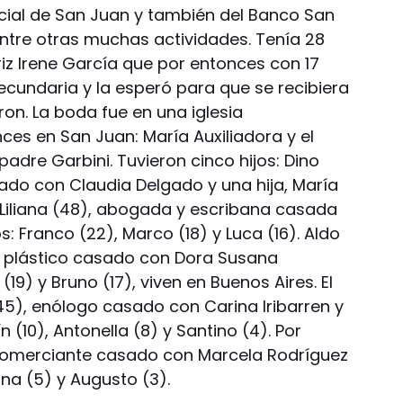
cial de San Juan y también del Banco San
entre otras muchas actividades. Tenía 28
z Irene García que por entonces con 17
cundaria y la esperó para que se recibiera
on. La boda fue en una iglesia
es en San Juan: María Auxiliadora y el
padre Garbini. Tuvieron cinco hijos: Dino
ado con Claudia Delgado y una hija, María
iz Liliana (48), abogada y escribana casada
s: Franco (22), Marco (18) y Luca (16). Aldo
o plástico casado con Dora Susana
(19) y Bruno (17), viven en Buenos Aires. El
5), enólogo casado con Carina Iribarren y
ín (10), Antonella (8) y Santino (4). Por
 comerciante casado con Marcela Rodríguez
lina (5) y Augusto (3).