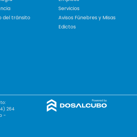
ncia
Servicios
 del tránsito
Avisos Fúnebres y Misas
Edictos
to:
54) 264
o -