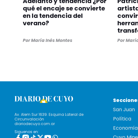
Adelanto y tendencia ¿Por
Patric
qué el encaje se convierte
artist
en la tendencia del
convir
verano?
herra
trans
Por
María Inés Montes
Por
María
Seccione
San Juan
Av. Alem Sur 1639. Esquina Lateral de
Política
Circunvalación
diariodecuyo.com.ar
Economía
Siguenos en:
Cuyo Mine