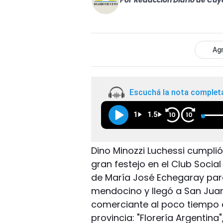
Por
Redacción Diario de Cuy
Agr
Escuchá la nota complet
1
1.5
10
10
Dino Minozzi Luchessi cumpli
gran festejo en el Club Social
de María José Echegaray para
mendocino y llegó a San Juan
comerciante al poco tiempo al
provincia: "Florería Argentina