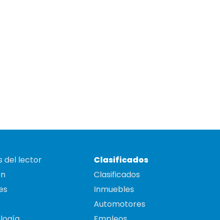
 del lector
Clasificados
on
Clasificados
es
Inmuebles
Automotores
logía
Empleos