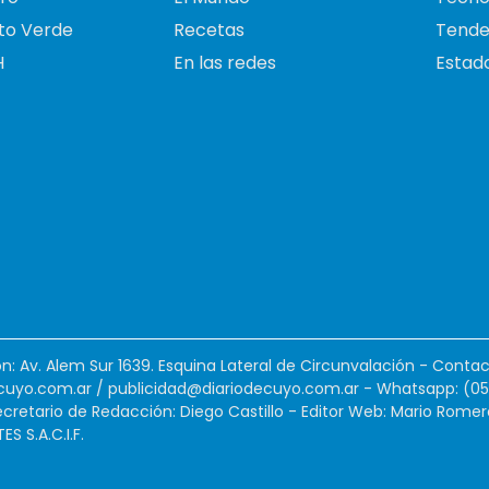
to Verde
Recetas
Tende
H
En las redes
Estado
ión: Av. Alem Sur 1639. Esquina Lateral de Circunvalación - Contac
cuyo.com.ar
/
publicidad@diariodecuyo.com.ar
-
Whatsapp: (0
cretario de Redacción: Diego Castillo - Editor Web: Mario Romer
 S.A.C.I.F.