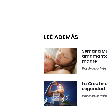
LEÉ ADEMÁS
Semana Mun
amamantar 
madre
Por
María Iné
La Creatina
seguridad
Por
María Iné