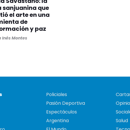
ia Savastano: la
a sanjuanina que
tió el arte en una
mienta de
formación y paz
 Inés Montes
s
Policiales
Cartas
Pasión Deportiva
Opini
Espectáculos
Social
Argentina
Salud
ro
El Mundo
Tecno