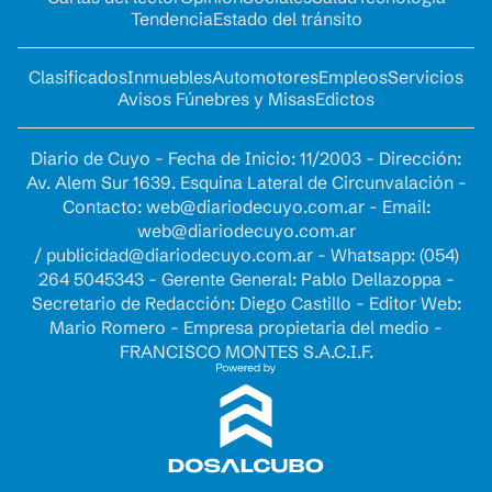
Tendencia
Estado del tránsito
Clasificados
Inmuebles
Automotores
Empleos
Servicios
Avisos Fúnebres y Misas
Edictos
Diario de Cuyo - Fecha de Inicio: 11/2003 - Dirección:
Av. Alem Sur 1639. Esquina Lateral de Circunvalación -
Contacto:
web@diariodecuyo.com.ar
- Email:
web@diariodecuyo.com.ar
/
publicidad@diariodecuyo.com.ar
-
Whatsapp: (054)
264 5045343 - Gerente General: Pablo Dellazoppa -
Secretario de Redacción: Diego Castillo - Editor Web:
Mario Romero - Empresa propietaria del medio -
FRANCISCO MONTES S.A.C.I.F.