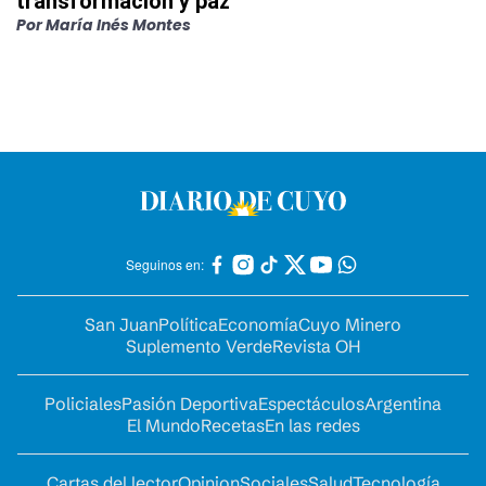
transformación y paz
Por
María Inés Montes
Seguinos en:
San Juan
Política
Economía
Cuyo Minero
Suplemento Verde
Revista OH
Policiales
Pasión Deportiva
Espectáculos
Argentina
El Mundo
Recetas
En las redes
Cartas del lector
Opinion
Sociales
Salud
Tecnología