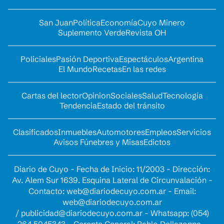
San Juan
Política
Economía
Cuyo Minero
Suplemento Verde
Revista OH
Policiales
Pasión Deportiva
Espectáculos
Argentina
El Mundo
Recetas
En las redes
Cartas del lector
Opinion
Sociales
Salud
Tecnología
Tendencia
Estado del tránsito
Clasificados
Inmuebles
Automotores
Empleos
Servicios
Avisos Fúnebres y Misas
Edictos
Diario de Cuyo - Fecha de Inicio: 11/2003 - Dirección:
Av. Alem Sur 1639. Esquina Lateral de Circunvalación -
Contacto:
web@diariodecuyo.com.ar
- Email:
web@diariodecuyo.com.ar
/
publicidad@diariodecuyo.com.ar
-
Whatsapp: (054)