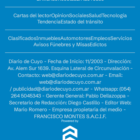
Cartas del lector
Opinion
Sociales
Salud
Tecnología
Tendencia
Estado del tránsito
Clasificados
Inmuebles
Automotores
Empleos
Servicios
Avisos Fúnebres y Misas
Edictos
Diario de Cuyo - Fecha de Inicio: 11/2003 - Dirección:
Av. Alem Sur 1639. Esquina Lateral de Circunvalación -
Contacto:
web@diariodecuyo.com.ar
- Email:
web@diariodecuyo.com.ar
/
publicidad@diariodecuyo.com.ar
-
Whatsapp: (054)
264 5045343 - Gerente General: Pablo Dellazoppa -
Secretario de Redacción: Diego Castillo - Editor Web:
Mario Romero - Empresa propietaria del medio -
FRANCISCO MONTES S.A.C.I.F.