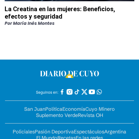
La Creatina en las mujeres: Beneficios,
efectos y seguridad
Por
María Inés Montes
Seguinos en:
San Juan
Política
Economía
Cuyo Minero
Suplemento Verde
Revista OH
Policiales
Pasión Deportiva
Espectáculos
Argentina
El Mundo
Recetas
En las redes