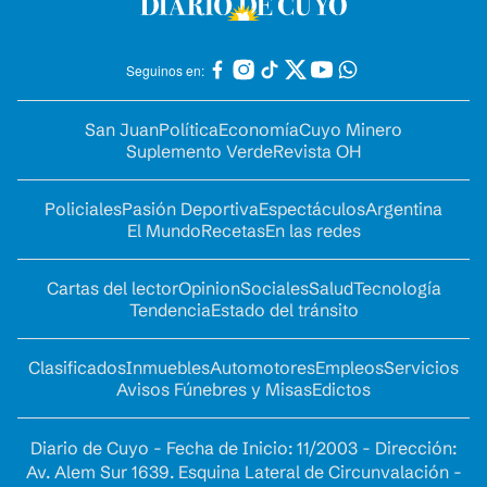
Seguinos en:
San Juan
Política
Economía
Cuyo Minero
Suplemento Verde
Revista OH
Policiales
Pasión Deportiva
Espectáculos
Argentina
El Mundo
Recetas
En las redes
Cartas del lector
Opinion
Sociales
Salud
Tecnología
Tendencia
Estado del tránsito
Clasificados
Inmuebles
Automotores
Empleos
Servicios
Avisos Fúnebres y Misas
Edictos
Diario de Cuyo - Fecha de Inicio: 11/2003 - Dirección:
Av. Alem Sur 1639. Esquina Lateral de Circunvalación -