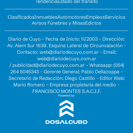
Tendencia
Estado del tránsito
Clasificados
Inmuebles
Automotores
Empleos
Servicios
Avisos Fúnebres y Misas
Edictos
Diario de Cuyo - Fecha de Inicio: 11/2003 - Dirección:
Av. Alem Sur 1639. Esquina Lateral de Circunvalación -
Contacto:
web@diariodecuyo.com.ar
- Email:
web@diariodecuyo.com.ar
/
publicidad@diariodecuyo.com.ar
-
Whatsapp: (054)
264 5045343 - Gerente General: Pablo Dellazoppa -
Secretario de Redacción: Diego Castillo - Editor Web:
Mario Romero - Empresa propietaria del medio -
FRANCISCO MONTES S.A.C.I.F.