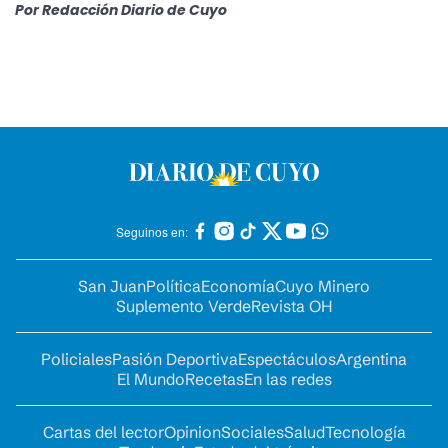
Por
Redacción Diario de Cuyo
Seguinos en:
San Juan
Política
Economía
Cuyo Minero
Suplemento Verde
Revista OH
Policiales
Pasión Deportiva
Espectáculos
Argentina
El Mundo
Recetas
En las redes
Cartas del lector
Opinion
Sociales
Salud
Tecnología