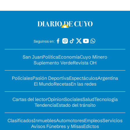
Seguinos en:
San Juan
Política
Economía
Cuyo Minero
Suplemento Verde
Revista OH
Policiales
Pasión Deportiva
Espectáculos
Argentina
El Mundo
Recetas
En las redes
Cartas del lector
Opinion
Sociales
Salud
Tecnología
Tendencia
Estado del tránsito
Clasificados
Inmuebles
Automotores
Empleos
Servicios
Avisos Fúnebres y Misas
Edictos