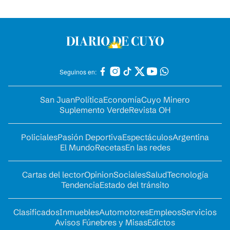
Seguinos en:
San Juan
Política
Economía
Cuyo Minero
Suplemento Verde
Revista OH
Policiales
Pasión Deportiva
Espectáculos
Argentina
El Mundo
Recetas
En las redes
Cartas del lector
Opinion
Sociales
Salud
Tecnología
Tendencia
Estado del tránsito
Clasificados
Inmuebles
Automotores
Empleos
Servicios
Avisos Fúnebres y Misas
Edictos