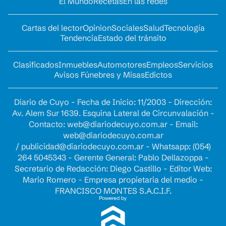
El Mundo
Recetas
En las redes
Cartas del lector
Opinion
Sociales
Salud
Tecnología
Tendencia
Estado del tránsito
Clasificados
Inmuebles
Automotores
Empleos
Servicios
Avisos Fúnebres y Misas
Edictos
Diario de Cuyo - Fecha de Inicio: 11/2003 - Dirección:
Av. Alem Sur 1639. Esquina Lateral de Circunvalación -
Contacto:
web@diariodecuyo.com.ar
- Email:
web@diariodecuyo.com.ar
/
publicidad@diariodecuyo.com.ar
-
Whatsapp: (054)
264 5045343 - Gerente General: Pablo Dellazoppa -
Secretario de Redacción: Diego Castillo - Editor Web:
Mario Romero - Empresa propietaria del medio -
FRANCISCO MONTES S.A.C.I.F.