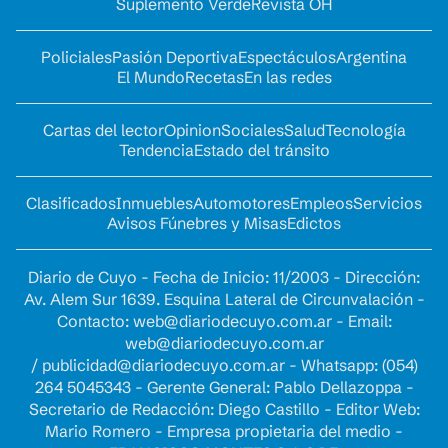
Suplemento Verde
Revista OH
Policiales
Pasión Deportiva
Espectáculos
Argentina
El Mundo
Recetas
En las redes
Cartas del lector
Opinion
Sociales
Salud
Tecnología
Tendencia
Estado del tránsito
Clasificados
Inmuebles
Automotores
Empleos
Servicios
Avisos Fúnebres y Misas
Edictos
Diario de Cuyo - Fecha de Inicio: 11/2003 - Dirección:
Av. Alem Sur 1639. Esquina Lateral de Circunvalación -
Contacto:
web@diariodecuyo.com.ar
- Email:
web@diariodecuyo.com.ar
/
publicidad@diariodecuyo.com.ar
-
Whatsapp: (054)
264 5045343 - Gerente General: Pablo Dellazoppa -
Secretario de Redacción: Diego Castillo - Editor Web:
Mario Romero - Empresa propietaria del medio -