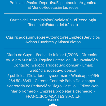
Policiales
Pasión Deportiva
Espectáculos
Argentina
El Mundo
Recetas
En las redes
Cartas del lector
Opinion
Sociales
Salud
Tecnología
Tendencia
Estado del tránsito
Clasificados
Inmuebles
Automotores
Empleos
Servicios
Avisos Fúnebres y Misas
Edictos
Diario de Cuyo - Fecha de Inicio: 11/2003 - Dirección:
Av. Alem Sur 1639. Esquina Lateral de Circunvalación -
Contacto:
web@diariodecuyo.com.ar
- Email:
web@diariodecuyo.com.ar
/
publicidad@diariodecuyo.com.ar
-
Whatsapp: (054)
264 5045343 - Gerente General: Pablo Dellazoppa -
Secretario de Redacción: Diego Castillo - Editor Web:
Mario Romero - Empresa propietaria del medio -
FRANCISCO MONTES S.A.C.I.F.