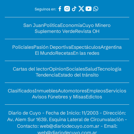
Seguinos en:
San Juan
Política
Economía
Cuyo Minero
Suplemento Verde
Revista OH
Policiales
Pasión Deportiva
Espectáculos
Argentina
El Mundo
Recetas
En las redes
Cartas del lector
Opinion
Sociales
Salud
Tecnología
Tendencia
Estado del tránsito
Clasificados
Inmuebles
Automotores
Empleos
Servicios
Avisos Fúnebres y Misas
Edictos
Diario de Cuyo - Fecha de Inicio: 11/2003 - Dirección:
Av. Alem Sur 1639. Esquina Lateral de Circunvalación -
Contacto:
web@diariodecuyo.com.ar
- Email:
web@diariodecuyo.com.ar