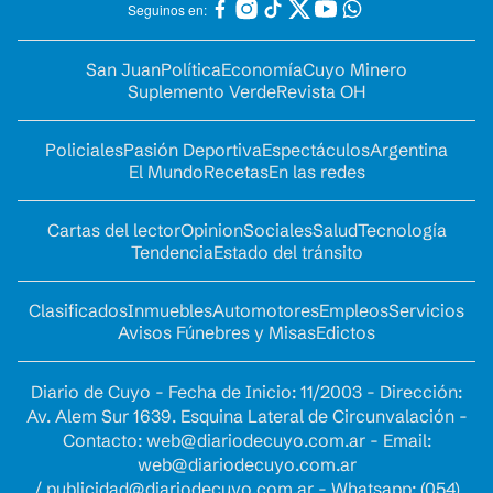
Seguinos en:
San Juan
Política
Economía
Cuyo Minero
Suplemento Verde
Revista OH
Policiales
Pasión Deportiva
Espectáculos
Argentina
El Mundo
Recetas
En las redes
Cartas del lector
Opinion
Sociales
Salud
Tecnología
Tendencia
Estado del tránsito
Clasificados
Inmuebles
Automotores
Empleos
Servicios
Avisos Fúnebres y Misas
Edictos
Diario de Cuyo - Fecha de Inicio: 11/2003 - Dirección:
Av. Alem Sur 1639. Esquina Lateral de Circunvalación -
Contacto:
web@diariodecuyo.com.ar
- Email:
web@diariodecuyo.com.ar
/
publicidad@diariodecuyo.com.ar
-
Whatsapp: (054)