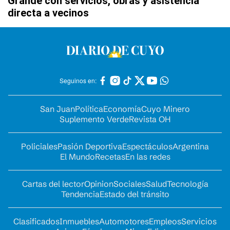
Grande con servicios, obras y asistencia
directa a vecinos
Seguinos en:
San Juan
Política
Economía
Cuyo Minero
Suplemento Verde
Revista OH
Policiales
Pasión Deportiva
Espectáculos
Argentina
El Mundo
Recetas
En las redes
Cartas del lector
Opinion
Sociales
Salud
Tecnología
Tendencia
Estado del tránsito
Clasificados
Inmuebles
Automotores
Empleos
Servicios