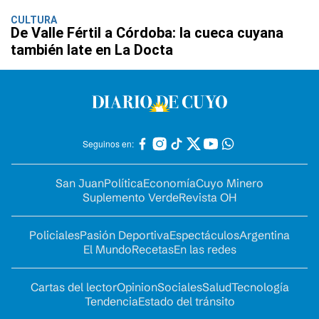
CULTURA
De Valle Fértil a Córdoba: la cueca cuyana
también late en La Docta
Seguinos en:
San Juan
Política
Economía
Cuyo Minero
Suplemento Verde
Revista OH
Policiales
Pasión Deportiva
Espectáculos
Argentina
El Mundo
Recetas
En las redes
Cartas del lector
Opinion
Sociales
Salud
Tecnología
Tendencia
Estado del tránsito