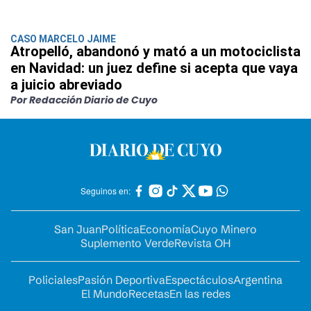
CASO MARCELO JAIME
Atropelló, abandonó y mató a un motociclista
en Navidad: un juez define si acepta que vaya
a juicio abreviado
Por Redacción Diario de Cuyo
Seguinos en:
San Juan
Política
Economía
Cuyo Minero
Suplemento Verde
Revista OH
Policiales
Pasión Deportiva
Espectáculos
Argentina
El Mundo
Recetas
En las redes