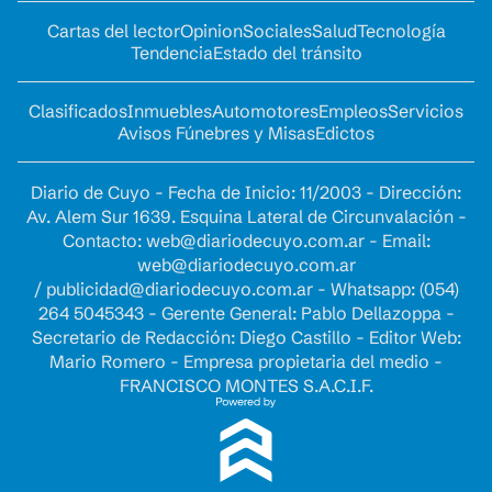
Cartas del lector
Opinion
Sociales
Salud
Tecnología
Tendencia
Estado del tránsito
Clasificados
Inmuebles
Automotores
Empleos
Servicios
Avisos Fúnebres y Misas
Edictos
Diario de Cuyo - Fecha de Inicio: 11/2003 - Dirección:
Av. Alem Sur 1639. Esquina Lateral de Circunvalación -
Contacto:
web@diariodecuyo.com.ar
- Email:
web@diariodecuyo.com.ar
/
publicidad@diariodecuyo.com.ar
-
Whatsapp: (054)
264 5045343 - Gerente General: Pablo Dellazoppa -
Secretario de Redacción: Diego Castillo - Editor Web:
Mario Romero - Empresa propietaria del medio -
FRANCISCO MONTES S.A.C.I.F.