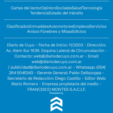
Cartas del lector
Opinion
Sociales
Salud
Tecnología
Tendencia
Estado del tránsito
Clasificados
Inmuebles
Automotores
Empleos
Servicios
Avisos Fúnebres y Misas
Edictos
Diario de Cuyo - Fecha de Inicio: 11/2003 - Dirección:
Av. Alem Sur 1639. Esquina Lateral de Circunvalación -
Contacto:
web@diariodecuyo.com.ar
- Email:
web@diariodecuyo.com.ar
/
publicidad@diariodecuyo.com.ar
-
Whatsapp: (054)
264 5045343 - Gerente General: Pablo Dellazoppa -
Secretario de Redacción: Diego Castillo - Editor Web:
Mario Romero - Empresa propietaria del medio -
FRANCISCO MONTES S.A.C.I.F.