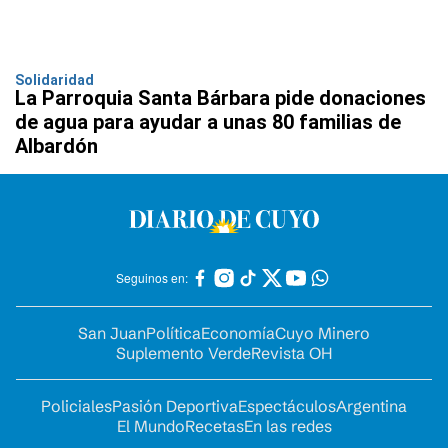
Solidaridad
La Parroquia Santa Bárbara pide donaciones
de agua para ayudar a unas 80 familias de
Albardón
Seguinos en:
San Juan
Política
Economía
Cuyo Minero
Suplemento Verde
Revista OH
Policiales
Pasión Deportiva
Espectáculos
Argentina
El Mundo
Recetas
En las redes