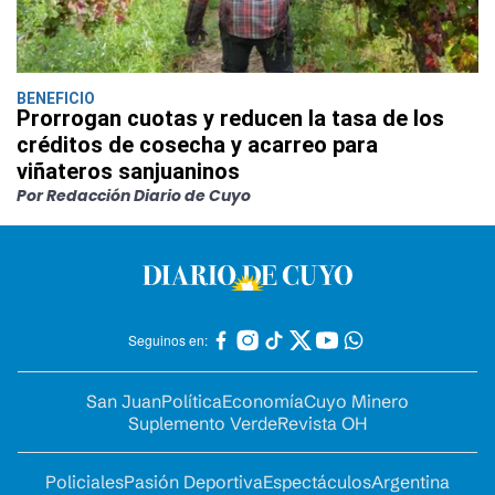
BENEFICIO
Prorrogan cuotas y reducen la tasa de los
créditos de cosecha y acarreo para
viñateros sanjuaninos
Por Redacción Diario de Cuyo
Seguinos en:
San Juan
Política
Economía
Cuyo Minero
Suplemento Verde
Revista OH
Policiales
Pasión Deportiva
Espectáculos
Argentina