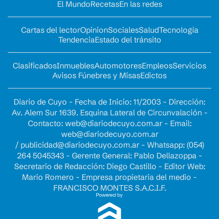
El Mundo
Recetas
En las redes
Cartas del lector
Opinion
Sociales
Salud
Tecnología
Tendencia
Estado del tránsito
Clasificados
Inmuebles
Automotores
Empleos
Servicios
Avisos Fúnebres y Misas
Edictos
Diario de Cuyo - Fecha de Inicio: 11/2003 - Dirección:
Av. Alem Sur 1639. Esquina Lateral de Circunvalación -
Contacto:
web@diariodecuyo.com.ar
- Email:
web@diariodecuyo.com.ar
/
publicidad@diariodecuyo.com.ar
-
Whatsapp: (054)
264 5045343 - Gerente General: Pablo Dellazoppa -
Secretario de Redacción: Diego Castillo - Editor Web:
Mario Romero - Empresa propietaria del medio -
FRANCISCO MONTES S.A.C.I.F.