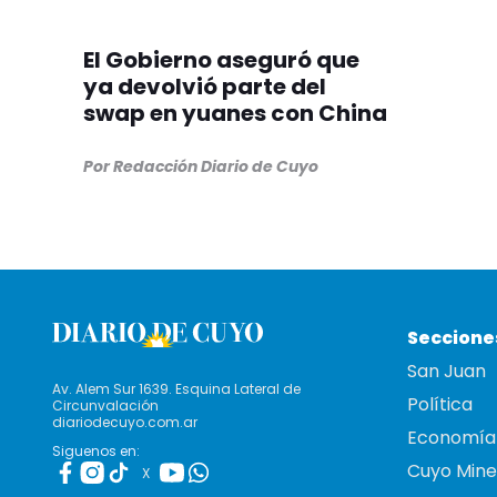
El Gobierno aseguró que
ya devolvió parte del
swap en yuanes con China
Por Redacción Diario de Cuyo
Seccione
San Juan
Av. Alem Sur 1639. Esquina Lateral de
Política
Circunvalación
diariodecuyo.com.ar
Economía
Siguenos en:
Cuyo Mine
X