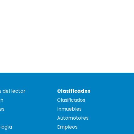
 del lector
Clasificados
on
Clasificados
es
Inmuebles
Automotores
logía
Empleos