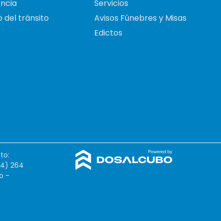
ncia
Servicios
 del tránsito
Avisos Fúnebres y Misas
Edictos
to:
54) 264
o -