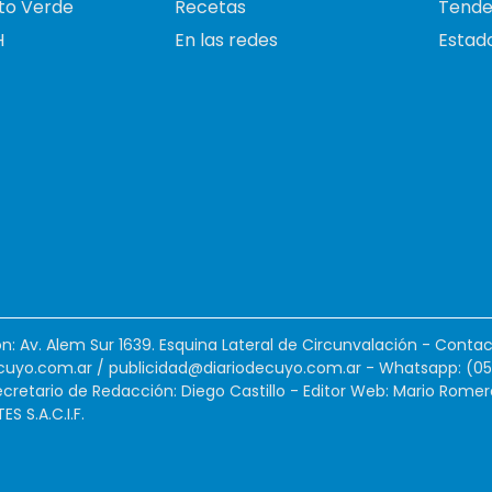
to Verde
Recetas
Tende
H
En las redes
Estado
ión: Av. Alem Sur 1639. Esquina Lateral de Circunvalación - Contac
cuyo.com.ar
/
publicidad@diariodecuyo.com.ar
-
Whatsapp: (0
cretario de Redacción: Diego Castillo - Editor Web: Mario Romer
 S.A.C.I.F.