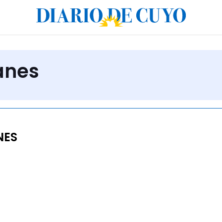
anes
NES