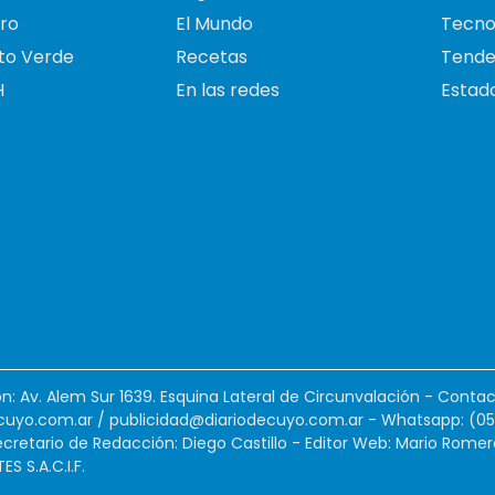
ro
El Mundo
Tecno
to Verde
Recetas
Tende
H
En las redes
Estado
ión: Av. Alem Sur 1639. Esquina Lateral de Circunvalación - Contac
cuyo.com.ar
/
publicidad@diariodecuyo.com.ar
-
Whatsapp: (0
cretario de Redacción: Diego Castillo - Editor Web: Mario Romer
 S.A.C.I.F.