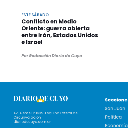
ESTE SÁBADO
Conflicto en Medio
Oriente: guerra abierta
entre Irán, Estados Unidos
e Israel
Por Redacción Diario de Cuyo
Seccione
San Juan
Av. Alem Sur 1639. Esquina Lateral de
Política
Circunvalación
diariodecuyo.com.ar
Economía