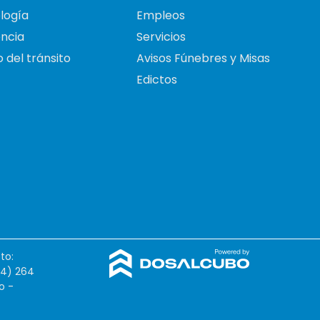
logía
Empleos
ncia
Servicios
 del tránsito
Avisos Fúnebres y Misas
Edictos
to:
54) 264
o -