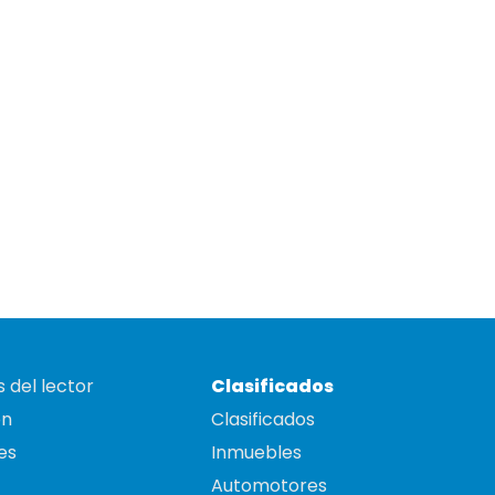
 del lector
Clasificados
on
Clasificados
es
Inmuebles
Automotores