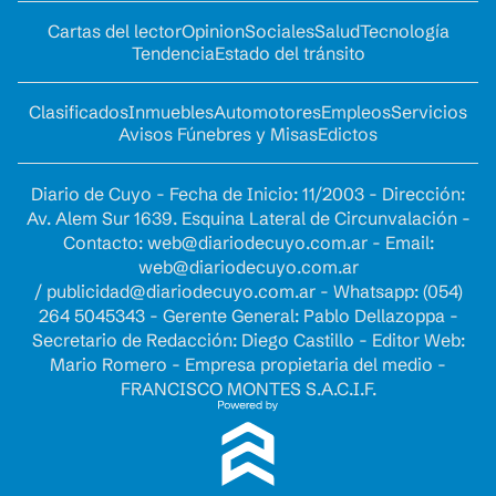
Cartas del lector
Opinion
Sociales
Salud
Tecnología
Tendencia
Estado del tránsito
Clasificados
Inmuebles
Automotores
Empleos
Servicios
Avisos Fúnebres y Misas
Edictos
Diario de Cuyo - Fecha de Inicio: 11/2003 - Dirección:
Av. Alem Sur 1639. Esquina Lateral de Circunvalación -
Contacto:
web@diariodecuyo.com.ar
- Email:
web@diariodecuyo.com.ar
/
publicidad@diariodecuyo.com.ar
-
Whatsapp: (054)
264 5045343 - Gerente General: Pablo Dellazoppa -
Secretario de Redacción: Diego Castillo - Editor Web:
Mario Romero - Empresa propietaria del medio -
FRANCISCO MONTES S.A.C.I.F.