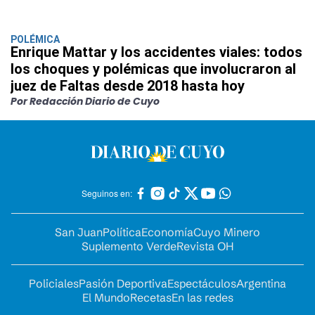
POLÉMICA
Enrique Mattar y los accidentes viales: todos
los choques y polémicas que involucraron al
juez de Faltas desde 2018 hasta hoy
Por Redacción Diario de Cuyo
Seguinos en:
San Juan
Política
Economía
Cuyo Minero
Suplemento Verde
Revista OH
Policiales
Pasión Deportiva
Espectáculos
Argentina
El Mundo
Recetas
En las redes