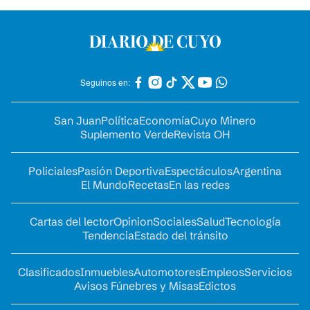
Seguinos en:
San Juan
Política
Economía
Cuyo Minero
Suplemento Verde
Revista OH
Policiales
Pasión Deportiva
Espectáculos
Argentina
El Mundo
Recetas
En las redes
Cartas del lector
Opinion
Sociales
Salud
Tecnología
Tendencia
Estado del tránsito
Clasificados
Inmuebles
Automotores
Empleos
Servicios
Avisos Fúnebres y Misas
Edictos