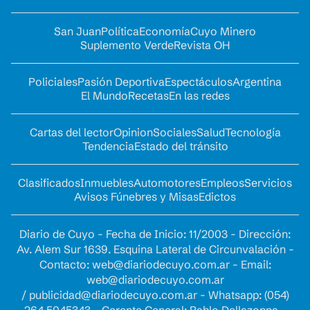
San Juan
Política
Economía
Cuyo Minero
Suplemento Verde
Revista OH
Policiales
Pasión Deportiva
Espectáculos
Argentina
El Mundo
Recetas
En las redes
Cartas del lector
Opinion
Sociales
Salud
Tecnología
Tendencia
Estado del tránsito
Clasificados
Inmuebles
Automotores
Empleos
Servicios
Avisos Fúnebres y Misas
Edictos
Diario de Cuyo - Fecha de Inicio: 11/2003 - Dirección:
Av. Alem Sur 1639. Esquina Lateral de Circunvalación -
Contacto:
web@diariodecuyo.com.ar
- Email:
web@diariodecuyo.com.ar
/
publicidad@diariodecuyo.com.ar
-
Whatsapp: (054)