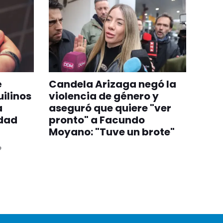
é
Candela Arizaga negó la
ilinos
violencia de género y
a
aseguró que quiere "ver
edad
pronto" a Facundo
Moyano: "Tuve un brote"
o