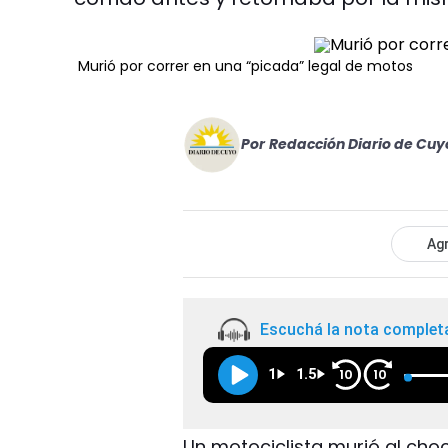
Murió por correr en una “picada” legal de motos
Por
Redacción Diario de Cuy
Agr
Escuchá la nota complet
1
1.5
10
10
Un motociclista murió al cho