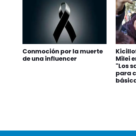
Conmoción por la muerte
Kicill
de una influencer
Milei 
"Los s
para c
básic