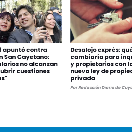
of apuntó contra
Desalojo exprés: qu
en San Cayetano:
cambiaría para inqu
alarios no alcanzan
y propietarios con l
ubrir cuestiones
nueva ley de propi
as"
privada
Por
Redacción Diario de Cuy