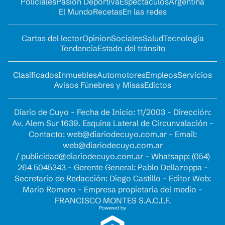
Policiales
Pasión Deportiva
Espectáculos
Argentina
El Mundo
Recetas
En las redes
Cartas del lector
Opinion
Sociales
Salud
Tecnología
Tendencia
Estado del tránsito
Clasificados
Inmuebles
Automotores
Empleos
Servicios
Avisos Fúnebres y Misas
Edictos
Diario de Cuyo - Fecha de Inicio: 11/2003 - Dirección:
Av. Alem Sur 1639. Esquina Lateral de Circunvalación -
Contacto:
web@diariodecuyo.com.ar
- Email:
web@diariodecuyo.com.ar
/
publicidad@diariodecuyo.com.ar
-
Whatsapp: (054)
264 5045343 - Gerente General: Pablo Dellazoppa -
Secretario de Redacción: Diego Castillo - Editor Web:
Mario Romero - Empresa propietaria del medio -
FRANCISCO MONTES S.A.C.I.F.