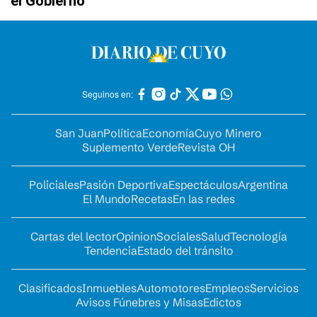
el Gobierno
Seguinos en:
San Juan
Política
Economía
Cuyo Minero
Suplemento Verde
Revista OH
Policiales
Pasión Deportiva
Espectáculos
Argentina
El Mundo
Recetas
En las redes
Cartas del lector
Opinion
Sociales
Salud
Tecnología
Tendencia
Estado del tránsito
Clasificados
Inmuebles
Automotores
Empleos
Servicios
Avisos Fúnebres y Misas
Edictos