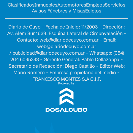
Clasificados
Inmuebles
Automotores
Empleos
Servicios
Avisos Fúnebres y Misas
Edictos
Diario de Cuyo - Fecha de Inicio: 11/2003 - Dirección:
Av. Alem Sur 1639. Esquina Lateral de Circunvalación -
Contacto:
web@diariodecuyo.com.ar
- Email:
web@diariodecuyo.com.ar
/
publicidad@diariodecuyo.com.ar
-
Whatsapp: (054)
264 5045343 - Gerente General: Pablo Dellazoppa -
Secretario de Redacción: Diego Castillo - Editor Web:
Mario Romero - Empresa propietaria del medio -
FRANCISCO MONTES S.A.C.I.F.