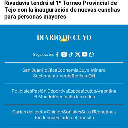
Rivadavia tendrá el 1º Torneo Provincial de
Tejo con la inauguración de nuevas canchas
para personas mayores
Seguinos en:
San Juan
Política
Economía
Cuyo Minero
Suplemento Verde
Revista OH
Policiales
Pasión Deportiva
Espectáculos
Argentina
El Mundo
Recetas
En las redes
Cartas del lector
Opinion
Sociales
Salud
Tecnología
Tendencia
Estado del tránsito