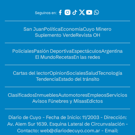
Seguinos en:
San Juan
Política
Economía
Cuyo Minero
Suplemento Verde
Revista OH
Policiales
Pasión Deportiva
Espectáculos
Argentina
El Mundo
Recetas
En las redes
Cartas del lector
Opinion
Sociales
Salud
Tecnología
Tendencia
Estado del tránsito
Clasificados
Inmuebles
Automotores
Empleos
Servicios
Avisos Fúnebres y Misas
Edictos
Diario de Cuyo - Fecha de Inicio: 11/2003 - Dirección:
Av. Alem Sur 1639. Esquina Lateral de Circunvalación -
Contacto:
web@diariodecuyo.com.ar
- Email: