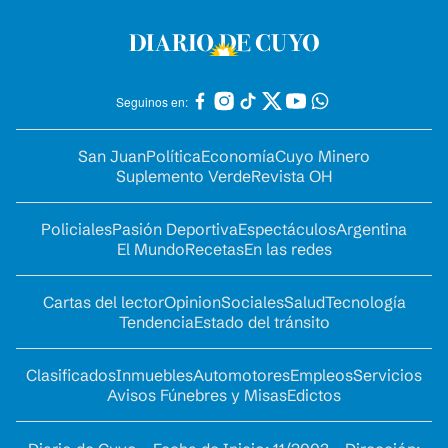
Seguinos en:
San Juan
Política
Economía
Cuyo Minero
Suplemento Verde
Revista OH
Policiales
Pasión Deportiva
Espectáculos
Argentina
El Mundo
Recetas
En las redes
Cartas del lector
Opinion
Sociales
Salud
Tecnología
Tendencia
Estado del tránsito
Clasificados
Inmuebles
Automotores
Empleos
Servicios
Avisos Fúnebres y Misas
Edictos