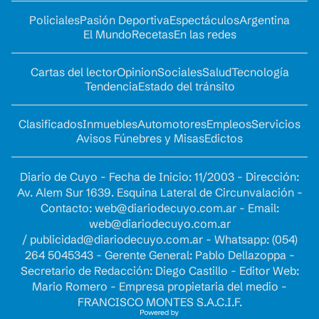
Policiales
Pasión Deportiva
Espectáculos
Argentina
El Mundo
Recetas
En las redes
Cartas del lector
Opinion
Sociales
Salud
Tecnología
Tendencia
Estado del tránsito
Clasificados
Inmuebles
Automotores
Empleos
Servicios
Avisos Fúnebres y Misas
Edictos
Diario de Cuyo - Fecha de Inicio: 11/2003 - Dirección:
Av. Alem Sur 1639. Esquina Lateral de Circunvalación -
Contacto:
web@diariodecuyo.com.ar
- Email:
web@diariodecuyo.com.ar
/
publicidad@diariodecuyo.com.ar
-
Whatsapp: (054)
264 5045343 - Gerente General: Pablo Dellazoppa -
Secretario de Redacción: Diego Castillo - Editor Web:
Mario Romero - Empresa propietaria del medio -
FRANCISCO MONTES S.A.C.I.F.