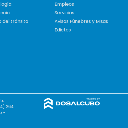
logía
Empleos
ncia
Servicios
 del tránsito
Avisos Fúnebres y Misas
Edictos
to:
54) 264
o -