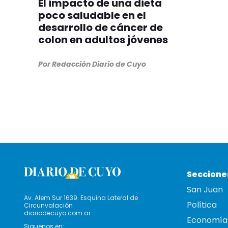
El impacto de una dieta
poco saludable en el
desarrollo de cáncer de
colon en adultos jóvenes
Por Redacción Diario de Cuyo
Seccione
San Juan
Av. Alem Sur 1639. Esquina Lateral de
Política
Circunvalación
diariodecuyo.com.ar
Economía
Siguenos en: