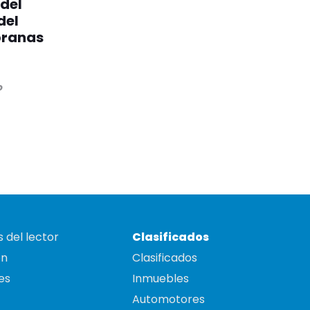
 del
del
pranas
o
 del lector
Clasificados
on
Clasificados
es
Inmuebles
Automotores