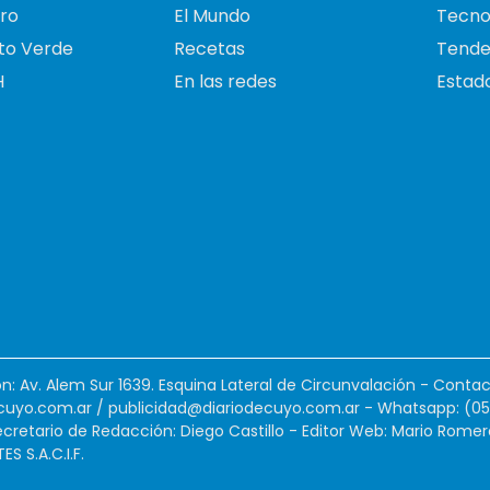
ro
El Mundo
Tecno
to Verde
Recetas
Tende
H
En las redes
Estado
ión: Av. Alem Sur 1639. Esquina Lateral de Circunvalación - Contac
cuyo.com.ar
/
publicidad@diariodecuyo.com.ar
-
Whatsapp: (0
cretario de Redacción: Diego Castillo - Editor Web: Mario Romer
 S.A.C.I.F.