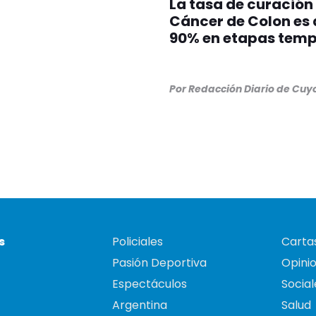
La tasa de curación
Cáncer de Colon es 
90% en etapas tem
Por Redacción Diario de Cuy
s
Policiales
Cartas
Pasión Deportiva
Opini
Espectáculos
Social
Argentina
Salud