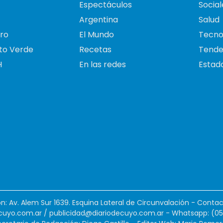
Espectáculos
Social
Argentina
Salud
ro
El Mundo
Tecno
to Verde
Recetas
Tende
H
En las redes
Estado
ión: Av. Alem Sur 1639. Esquina Lateral de Circunvalación - Contac
cuyo.com.ar
/
publicidad@diariodecuyo.com.ar
-
Whatsapp: (0