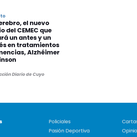
nto
rebro, el nuevo
io del CEMEC que
rá un antes y un
és en tratamientos
mencias, Alzhéimer
inson
cción Diario de Cuyo
s
Policiales
Cartas
Pasión Deportiva
Opini