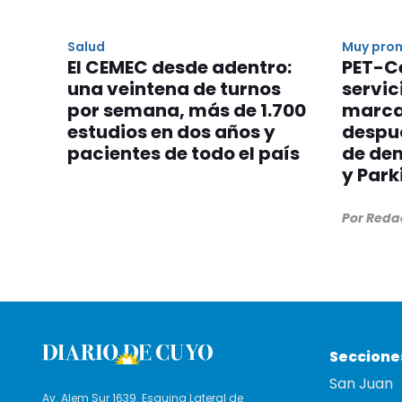
Salud
Muy pro
El CEMEC desde adentro:
PET-Ce
una veintena de turnos
servic
por semana, más de 1.700
marca
estudios en dos años y
despu
pacientes de todo el país
de de
y Park
Por Reda
Seccione
San Juan
Av. Alem Sur 1639. Esquina Lateral de