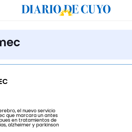
emec
EC