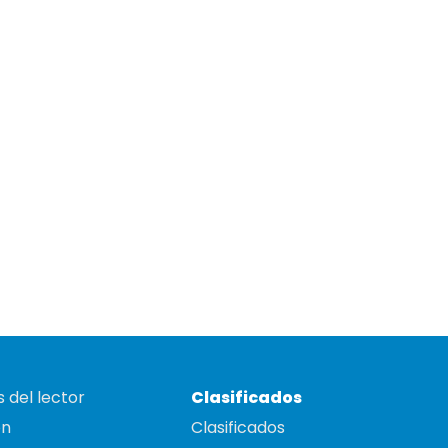
 del lector
Clasificados
on
Clasificados