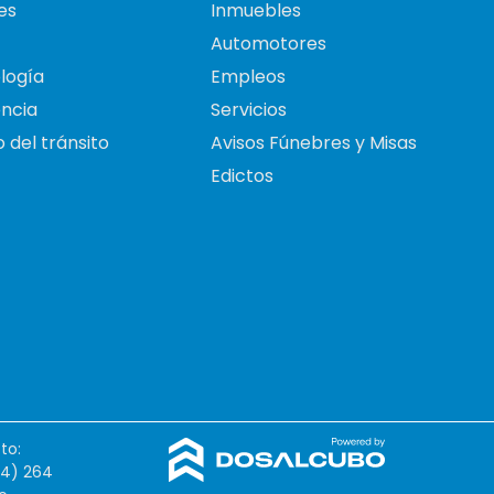
es
Inmuebles
Automotores
logía
Empleos
ncia
Servicios
 del tránsito
Avisos Fúnebres y Misas
Edictos
to:
54) 264