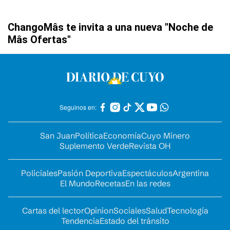
ChangoMâs te invita a una nueva "Noche de
Mâs Ofertas"
Seguinos en:
San Juan
Política
Economía
Cuyo Minero
Suplemento Verde
Revista OH
Policiales
Pasión Deportiva
Espectáculos
Argentina
El Mundo
Recetas
En las redes
Cartas del lector
Opinion
Sociales
Salud
Tecnología
Tendencia
Estado del tránsito