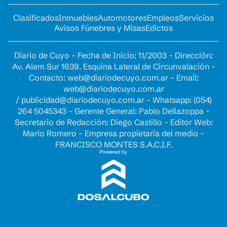
Clasificados
Inmuebles
Automotores
Empleos
Servicios
Avisos Fúnebres y Misas
Edictos
Diario de Cuyo - Fecha de Inicio: 11/2003 - Dirección:
Av. Alem Sur 1639. Esquina Lateral de Circunvalación -
Contacto:
web@diariodecuyo.com.ar
- Email:
web@diariodecuyo.com.ar
/
publicidad@diariodecuyo.com.ar
-
Whatsapp: (054)
264 5045343 - Gerente General: Pablo Dellazoppa -
Secretario de Redacción: Diego Castillo - Editor Web:
Mario Romero - Empresa propietaria del medio -
FRANCISCO MONTES S.A.C.I.F.