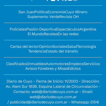
San Juan
Política
Economía
Cuyo Minero
Suplemento Verde
Revista OH
Policiales
Pasión Deportiva
Espectáculos
Argentina
El Mundo
Recetas
En las redes
Cartas del lector
Opinion
Sociales
Salud
Tecnología
Tendencia
Estado del tránsito
Clasificados
Inmuebles
Automotores
Empleos
Servicios
Avisos Fúnebres y Misas
Edictos
Diario de Cuyo - Fecha de Inicio: 11/2003 - Dirección:
Av. Alem Sur 1639. Esquina Lateral de Circunvalación -
Contacto:
web@diariodecuyo.com.ar
- Email:
web@diariodecuyo.com.ar
/
publicidad@diariodecuyo.com.ar
-
Whatsapp: (054)