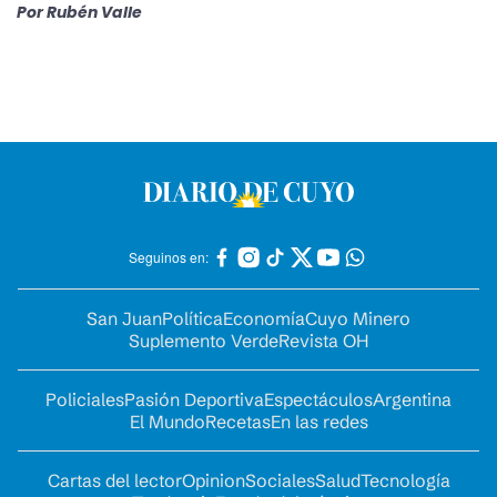
Por
Rubén Valle
Seguinos en:
San Juan
Política
Economía
Cuyo Minero
Suplemento Verde
Revista OH
Policiales
Pasión Deportiva
Espectáculos
Argentina
El Mundo
Recetas
En las redes
Cartas del lector
Opinion
Sociales
Salud
Tecnología