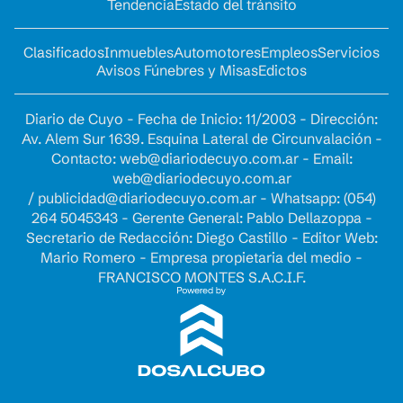
Tendencia
Estado del tránsito
Clasificados
Inmuebles
Automotores
Empleos
Servicios
Avisos Fúnebres y Misas
Edictos
Diario de Cuyo - Fecha de Inicio: 11/2003 - Dirección:
Av. Alem Sur 1639. Esquina Lateral de Circunvalación -
Contacto:
web@diariodecuyo.com.ar
- Email:
web@diariodecuyo.com.ar
/
publicidad@diariodecuyo.com.ar
-
Whatsapp: (054)
264 5045343 - Gerente General: Pablo Dellazoppa -
Secretario de Redacción: Diego Castillo - Editor Web:
Mario Romero - Empresa propietaria del medio -
FRANCISCO MONTES S.A.C.I.F.