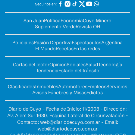
Seguinos en:
San Juan
Política
Economía
Cuyo Minero
Suplemento Verde
Revista OH
Policiales
Pasión Deportiva
Espectáculos
Argentina
El Mundo
Recetas
En las redes
Cartas del lector
Opinion
Sociales
Salud
Tecnología
Tendencia
Estado del tránsito
Clasificados
Inmuebles
Automotores
Empleos
Servicios
Avisos Fúnebres y Misas
Edictos
Diario de Cuyo - Fecha de Inicio: 11/2003 - Dirección:
Av. Alem Sur 1639. Esquina Lateral de Circunvalación -
Contacto:
web@diariodecuyo.com.ar
- Email:
web@diariodecuyo.com.ar