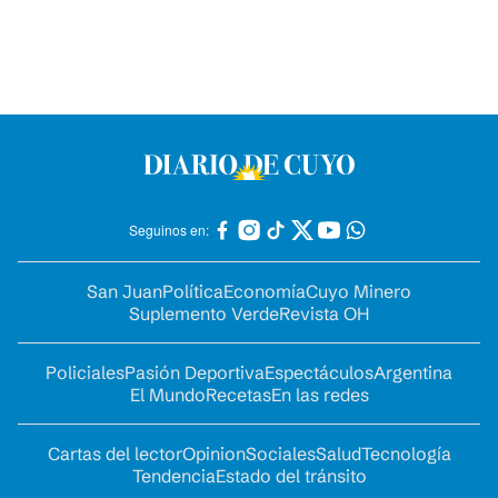
Seguinos en:
San Juan
Política
Economía
Cuyo Minero
Suplemento Verde
Revista OH
Policiales
Pasión Deportiva
Espectáculos
Argentina
El Mundo
Recetas
En las redes
Cartas del lector
Opinion
Sociales
Salud
Tecnología
Tendencia
Estado del tránsito