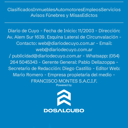
Clasificados
Inmuebles
Automotores
Empleos
Servicios
Avisos Fúnebres y Misas
Edictos
Diario de Cuyo - Fecha de Inicio: 11/2003 - Dirección:
Av. Alem Sur 1639. Esquina Lateral de Circunvalación -
Contacto:
web@diariodecuyo.com.ar
- Email:
web@diariodecuyo.com.ar
/
publicidad@diariodecuyo.com.ar
-
Whatsapp: (054)
264 5045343 - Gerente General: Pablo Dellazoppa -
Secretario de Redacción: Diego Castillo - Editor Web:
Mario Romero - Empresa propietaria del medio -
FRANCISCO MONTES S.A.C.I.F.