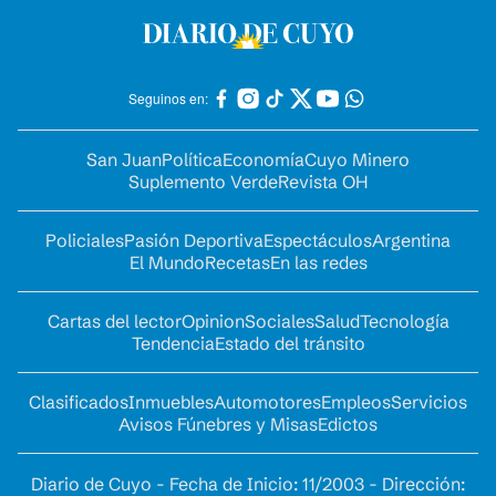
Seguinos en:
San Juan
Política
Economía
Cuyo Minero
Suplemento Verde
Revista OH
Policiales
Pasión Deportiva
Espectáculos
Argentina
El Mundo
Recetas
En las redes
Cartas del lector
Opinion
Sociales
Salud
Tecnología
Tendencia
Estado del tránsito
Clasificados
Inmuebles
Automotores
Empleos
Servicios
Avisos Fúnebres y Misas
Edictos
Diario de Cuyo - Fecha de Inicio: 11/2003 - Dirección: