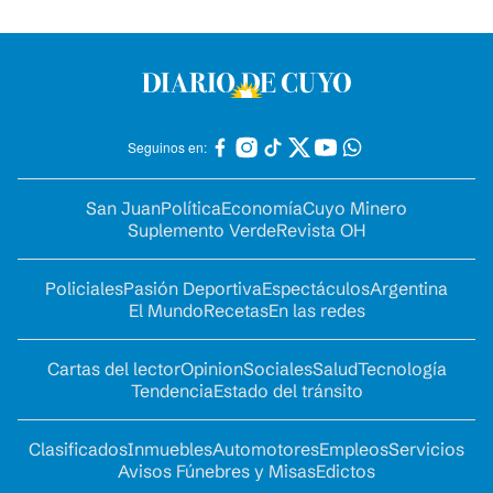
Seguinos en:
San Juan
Política
Economía
Cuyo Minero
Suplemento Verde
Revista OH
Policiales
Pasión Deportiva
Espectáculos
Argentina
El Mundo
Recetas
En las redes
Cartas del lector
Opinion
Sociales
Salud
Tecnología
Tendencia
Estado del tránsito
Clasificados
Inmuebles
Automotores
Empleos
Servicios
Avisos Fúnebres y Misas
Edictos