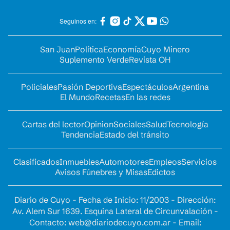
Seguinos en:
San Juan
Política
Economía
Cuyo Minero
Suplemento Verde
Revista OH
Policiales
Pasión Deportiva
Espectáculos
Argentina
El Mundo
Recetas
En las redes
Cartas del lector
Opinion
Sociales
Salud
Tecnología
Tendencia
Estado del tránsito
Clasificados
Inmuebles
Automotores
Empleos
Servicios
Avisos Fúnebres y Misas
Edictos
Diario de Cuyo - Fecha de Inicio: 11/2003 - Dirección:
Av. Alem Sur 1639. Esquina Lateral de Circunvalación -
Contacto:
web@diariodecuyo.com.ar
- Email: