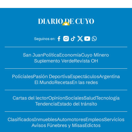
Seguinos en:
San Juan
Política
Economía
Cuyo Minero
Suplemento Verde
Revista OH
Policiales
Pasión Deportiva
Espectáculos
Argentina
El Mundo
Recetas
En las redes
Cartas del lector
Opinion
Sociales
Salud
Tecnología
Tendencia
Estado del tránsito
Clasificados
Inmuebles
Automotores
Empleos
Servicios
Avisos Fúnebres y Misas
Edictos