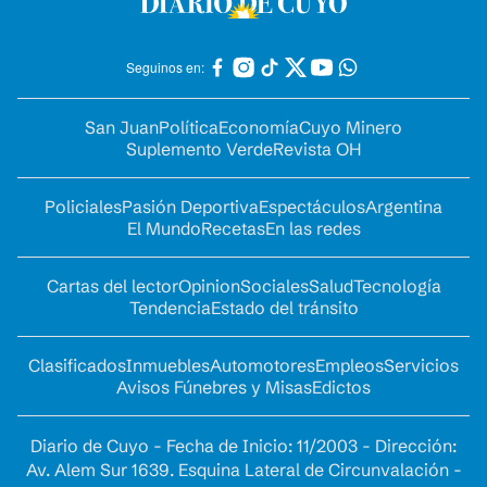
Seguinos en:
San Juan
Política
Economía
Cuyo Minero
Suplemento Verde
Revista OH
Policiales
Pasión Deportiva
Espectáculos
Argentina
El Mundo
Recetas
En las redes
Cartas del lector
Opinion
Sociales
Salud
Tecnología
Tendencia
Estado del tránsito
Clasificados
Inmuebles
Automotores
Empleos
Servicios
Avisos Fúnebres y Misas
Edictos
Diario de Cuyo - Fecha de Inicio: 11/2003 - Dirección:
Av. Alem Sur 1639. Esquina Lateral de Circunvalación -