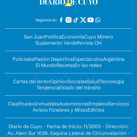
Seguinos en:
San Juan
Política
Economía
Cuyo Minero
Suplemento Verde
Revista OH
Policiales
Pasión Deportiva
Espectáculos
Argentina
El Mundo
Recetas
En las redes
Cartas del lector
Opinion
Sociales
Salud
Tecnología
Tendencia
Estado del tránsito
Clasificados
Inmuebles
Automotores
Empleos
Servicios
Avisos Fúnebres y Misas
Edictos
Diario de Cuyo - Fecha de Inicio: 11/2003 - Dirección:
Av. Alem Sur 1639. Esquina Lateral de Circunvalación -