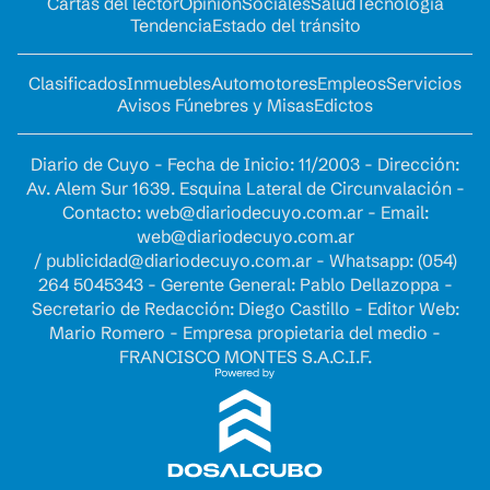
Cartas del lector
Opinion
Sociales
Salud
Tecnología
Tendencia
Estado del tránsito
Clasificados
Inmuebles
Automotores
Empleos
Servicios
Avisos Fúnebres y Misas
Edictos
Diario de Cuyo - Fecha de Inicio: 11/2003 - Dirección:
Av. Alem Sur 1639. Esquina Lateral de Circunvalación -
Contacto:
web@diariodecuyo.com.ar
- Email:
web@diariodecuyo.com.ar
/
publicidad@diariodecuyo.com.ar
-
Whatsapp: (054)
264 5045343 - Gerente General: Pablo Dellazoppa -
Secretario de Redacción: Diego Castillo - Editor Web:
Mario Romero - Empresa propietaria del medio -
FRANCISCO MONTES S.A.C.I.F.