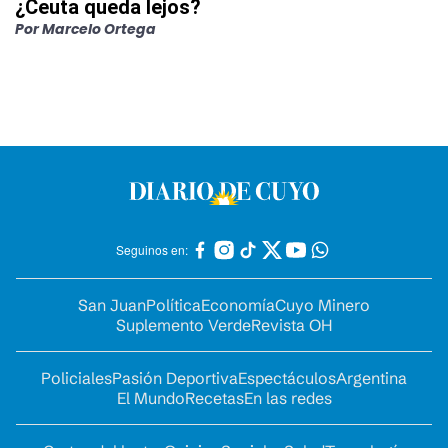
¿Ceuta queda lejos?
Por
Marcelo Ortega
Seguinos en:
San Juan
Política
Economía
Cuyo Minero
Suplemento Verde
Revista OH
Policiales
Pasión Deportiva
Espectáculos
Argentina
El Mundo
Recetas
En las redes