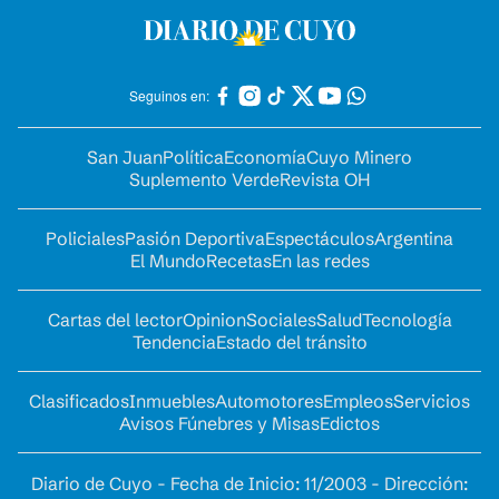
Seguinos en:
San Juan
Política
Economía
Cuyo Minero
Suplemento Verde
Revista OH
Policiales
Pasión Deportiva
Espectáculos
Argentina
El Mundo
Recetas
En las redes
Cartas del lector
Opinion
Sociales
Salud
Tecnología
Tendencia
Estado del tránsito
Clasificados
Inmuebles
Automotores
Empleos
Servicios
Avisos Fúnebres y Misas
Edictos
Diario de Cuyo - Fecha de Inicio: 11/2003 - Dirección: