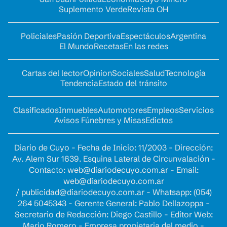
Suplemento Verde
Revista OH
Policiales
Pasión Deportiva
Espectáculos
Argentina
El Mundo
Recetas
En las redes
Cartas del lector
Opinion
Sociales
Salud
Tecnología
Tendencia
Estado del tránsito
Clasificados
Inmuebles
Automotores
Empleos
Servicios
Avisos Fúnebres y Misas
Edictos
Diario de Cuyo - Fecha de Inicio: 11/2003 - Dirección:
Av. Alem Sur 1639. Esquina Lateral de Circunvalación -
Contacto:
web@diariodecuyo.com.ar
- Email:
web@diariodecuyo.com.ar
/
publicidad@diariodecuyo.com.ar
-
Whatsapp: (054)
264 5045343 - Gerente General: Pablo Dellazoppa -
Secretario de Redacción: Diego Castillo - Editor Web:
Mario Romero - Empresa propietaria del medio -