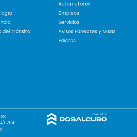
Automotores
logía
Empleos
ncia
Servicios
 del tránsito
Avisos Fúnebres y Misas
Edictos
to:
54) 264
o -