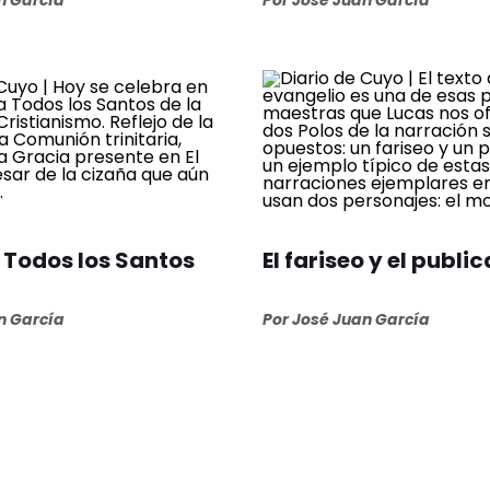
n García
Por José Juan García
e Todos los Santos
El fariseo y el publi
n García
Por José Juan García