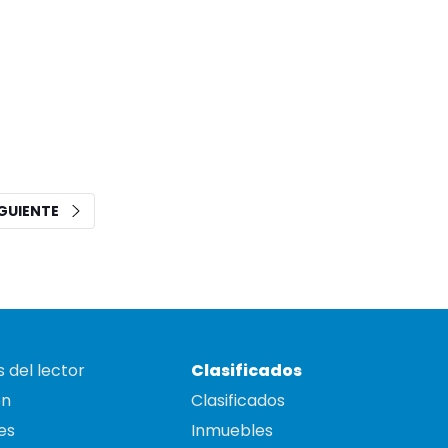
IGUIENTE
 del lector
Clasificados
on
Clasificados
es
Inmuebles