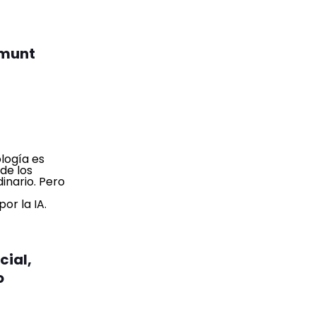
gmunt
cial,
o