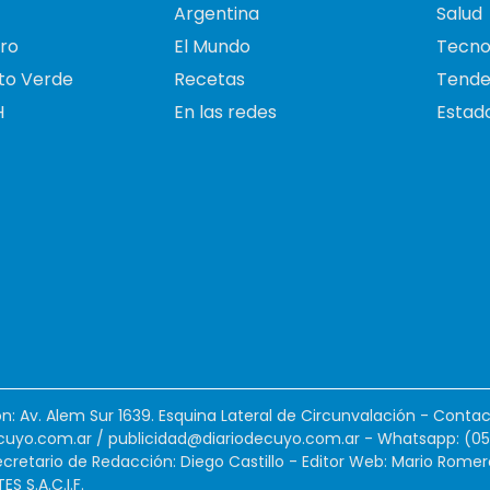
Argentina
Salud
ro
El Mundo
Tecno
to Verde
Recetas
Tende
H
En las redes
Estado
ión: Av. Alem Sur 1639. Esquina Lateral de Circunvalación - Contac
cuyo.com.ar
/
publicidad@diariodecuyo.com.ar
-
Whatsapp: (0
cretario de Redacción: Diego Castillo - Editor Web: Mario Romer
 S.A.C.I.F.