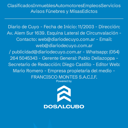
Clasificados
Inmuebles
Automotores
Empleos
Servicios
Avisos Fúnebres y Misas
Edictos
Diario de Cuyo - Fecha de Inicio: 11/2003 - Dirección:
Av. Alem Sur 1639. Esquina Lateral de Circunvalación -
Contacto:
web@diariodecuyo.com.ar
- Email:
web@diariodecuyo.com.ar
/
publicidad@diariodecuyo.com.ar
-
Whatsapp: (054)
264 5045343 - Gerente General: Pablo Dellazoppa -
Secretario de Redacción: Diego Castillo - Editor Web:
Mario Romero - Empresa propietaria del medio -
FRANCISCO MONTES S.A.C.I.F.