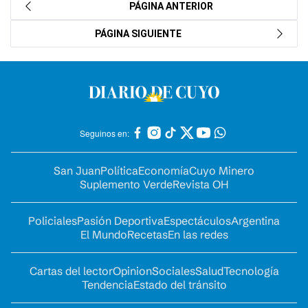
PÁGINA ANTERIOR
PÁGINA SIGUIENTE
Seguinos en:
San Juan
Política
Economía
Cuyo Minero
Suplemento Verde
Revista OH
Policiales
Pasión Deportiva
Espectáculos
Argentina
El Mundo
Recetas
En las redes
Cartas del lector
Opinion
Sociales
Salud
Tecnología
Tendencia
Estado del tránsito