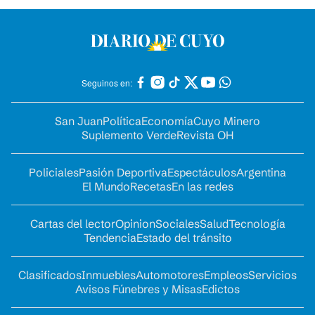
Seguinos en:
San Juan
Política
Economía
Cuyo Minero
Suplemento Verde
Revista OH
Policiales
Pasión Deportiva
Espectáculos
Argentina
El Mundo
Recetas
En las redes
Cartas del lector
Opinion
Sociales
Salud
Tecnología
Tendencia
Estado del tránsito
Clasificados
Inmuebles
Automotores
Empleos
Servicios
Avisos Fúnebres y Misas
Edictos